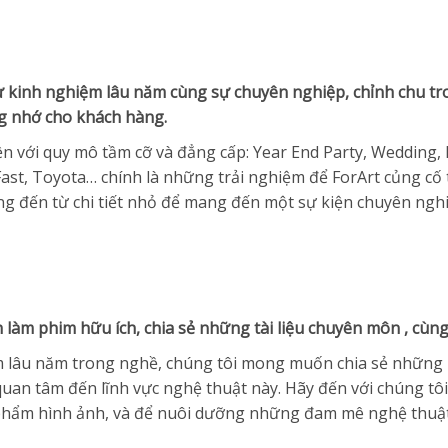
ừ kinh nghiệm lâu năm cùng sự chuyên nghiệp, chỉnh chu tr
g nhớ cho khách hàng.
iện với quy mô tầm cỡ và đẳng cấp: Year End Party, Weddin
Fast, Toyota… chính là những trải nghiệm để ForArt củng c
rọng đến từ chi tiết nhỏ để mang đến một sự kiện chuyên ngh
àm phim hữu ích, chia sẻ những tài liệu chuyên môn , cùng
m lâu năm trong nghề, chúng tôi mong muốn chia sẻ những k
an tâm đến lĩnh vực nghệ thuật này. Hãy đến với chúng tôi 
 phẩm hình ảnh, và để nuôi dưỡng những đam mê nghệ thuật