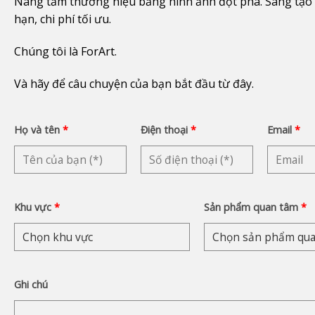
Nâng tầm thương hiệu bằng hình ảnh đột phá. Sáng tạo
hạn, chi phí tối ưu.
Chúng tôi là ForArt.
Và hãy để câu chuyện của bạn bắt đầu từ đây.
Họ và tên
*
Điện thoại
*
Email
*
Khu vực
*
Sản phẩm quan tâm
*
Ghi chú