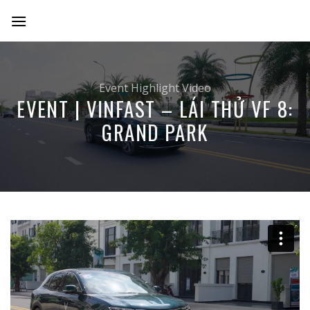
Skip
to
content
Event Highlight Video
EVENT | VINFAST – LÁI THỬ VF 8:
GRAND PARK