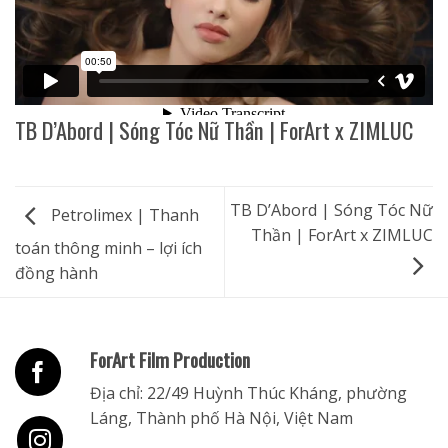
TB D’Abord | Sóng Tóc Nữ Thần | ForArt x ZIMLUC
TB D’Abord | Sóng Tóc Nữ
Petrolimex | Thanh
Thần | ForArt x ZIMLUC
toán thông minh – lợi ích
đồng hành
ForArt Film Production
Địa chỉ: 22/49 Huỳnh Thúc Kháng, phường
Láng, Thành phố Hà Nội, Việt Nam