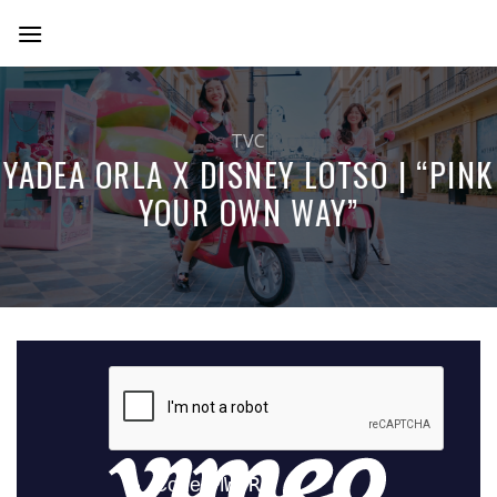
Skip
to
content
TVC
YADEA ORLA X DISNEY LOTSO | “PINK
YOUR OWN WAY”