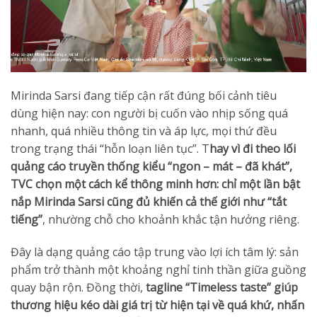
Mirinda Sarsi đang tiếp cận rất đúng bối cảnh tiêu
dùng hiện nay: con người bị cuốn vào nhịp sống quá
nhanh, quá nhiều thông tin và áp lực, mọi thứ đều
trong trạng thái “hỗn loạn liên tục”. T
hay vì đi theo lối
quảng cáo truyền thống kiểu “ngon – mát – đã khát”,
TVC chọn một cách kể thông minh hơn: chỉ một lần bật
nắp Mirinda Sarsi cũng đủ khiến cả thế giới như “tắt
tiếng”
, nhường chỗ cho khoảnh khắc tận hưởng riêng.
Đây là dạng quảng cáo tập trung vào lợi ích tâm lý: sản
phẩm trở thành một khoảng nghỉ tinh thần giữa guồng
quay bận rộn. Đồng thời,
tagline “Timeless taste” giúp
thương hiệu kéo dài giá trị từ hiện tại về quá khứ, nhấn