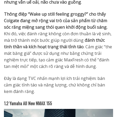
nhưng vẫn uể oải, não chưa vào guồng
.
Thông điệp “Wake up still feeling groggy?” cho thấy
Colgate đang mở rộng vai trò của sản phẩm từ chăm
sóc răng miệng sang thói quen khởi động buổi sáng.
Khi đó, việc đánh răng không còn đơn thuần là vệ sinh,
mà trở thành một bước giúp người dùng
đánh thức
tinh thần và kích hoạt trạng thái tỉnh táo
. Cảm giác “the
mát băng giá” được sử dụng như bằng chứng trải
nghiệm trực tiếp, tạo cảm giác MaxFresh có thể “đánh
tan mệt mỏi” một cách rõ ràng và dễ hình dung.
Đây là dạng TVC nhấn mạnh lợi ích trải nghiệm: bán
cảm giác tỉnh táo và năng lượng, chứ không chỉ bán
kem đánh răng.
1.2
Yamaha All New NMAX 155