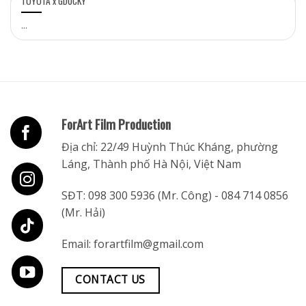
TOYOTA x GDUCKY
...
ForArt Film Production
Địa chỉ: 22/49 Huỳnh Thúc Kháng, phường
Láng, Thành phố Hà Nội, Việt Nam
SĐT:
098 300 5936
(Mr. Công) -
084 714 0856
(Mr. Hải)
Email:
forartfilm@gmail.com
CONTACT US