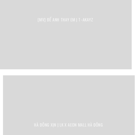
[MV] ĐỂ ANH THAY EM | T-AKAYZ
HÀ ĐÔNG XỊN | LK X AEON MALL HÀ ĐÔNG