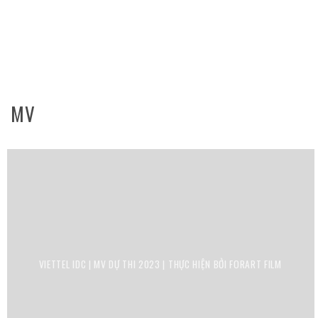
Skip
to
content
MV
VIETTEL IDC | MV DỰ THI 2023 | THỰC HIỆN BỞI FORART FILM