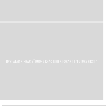
[MV] ALAB X NHẠC SĨ DƯƠNG KHẮC LINH X FORART | “FUTURE FIRST”