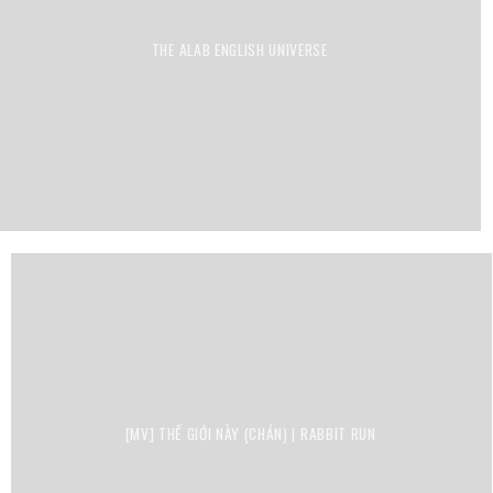
THE ALAB ENGLISH UNIVERSE
[MV] THẾ GIỚI NÀY (CHÁN) | RABBIT RUN