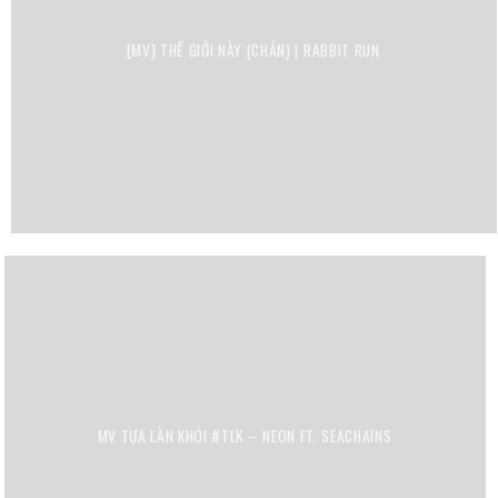
[MV] THẾ GIỚI NÀY (CHÁN) | RABBIT RUN
MV TỰA LÀN KHÓI #TLK – NEON FT. SEACHAINS