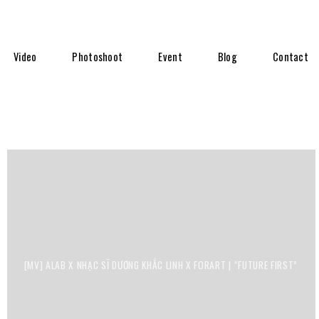
Video
Photoshoot
Event
Blog
Contact
[MV] ALAB X NHẠC SĨ DƯƠNG KHẮC LINH X FORART | “FUTURE FIRST”