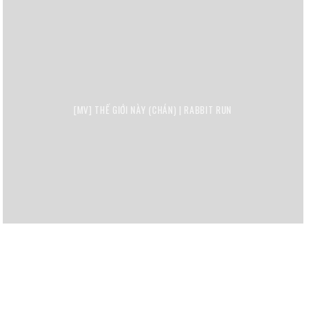
[MV] THẾ GIỚI NÀY (CHÁN) | RABBIT RUN