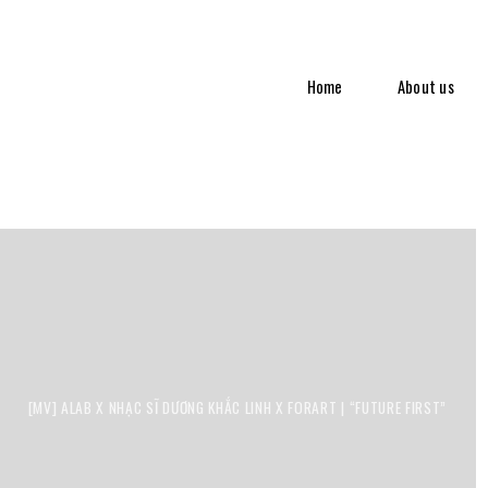
Home
About us
[MV] ALAB X NHẠC SĨ DƯƠNG KHẮC LINH X FORART | “FUTURE FIRST”