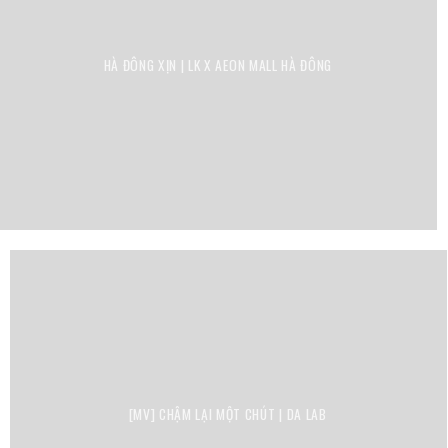
HÀ ĐÔNG XỊN | LK X AEON MALL HÀ ĐÔNG
[MV] CHẬM LẠI MỘT CHÚT | DA LAB