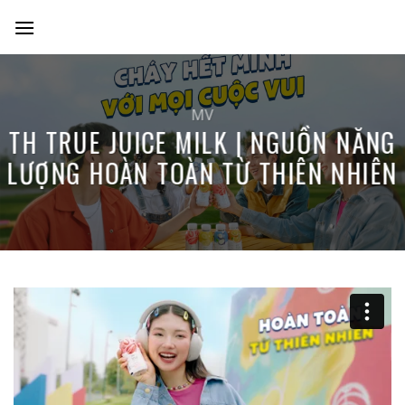
Skip
to
content
MV
TH TRUE JUICE MILK | NGUỒN NĂNG
LƯỢNG HOÀN TOÀN TỪ THIÊN NHIÊN