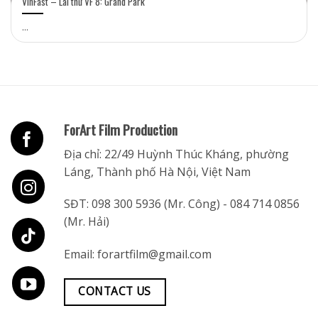
VinFast – Lái thử VF 8: Grand Park
...
ForArt Film Production
Địa chỉ: 22/49 Huỳnh Thúc Kháng, phường
Láng, Thành phố Hà Nội, Việt Nam
SĐT:
098 300 5936
(Mr. Công) -
084 714 0856
(Mr. Hải)
Email:
forartfilm@gmail.com
CONTACT US